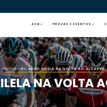
Main
Navigation
ACB
PROVAS E EVENTOS
C
Navegação
INÍCIO
-
RICARDO VILELA NA VOLTA AO ALGARVE
estrutural
ILELA NA VOLTA 