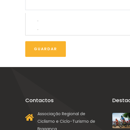
.
.
Contactos
Desta
Associação Regional de
Ciclismo e Ciclo-Turismo de
Bragança