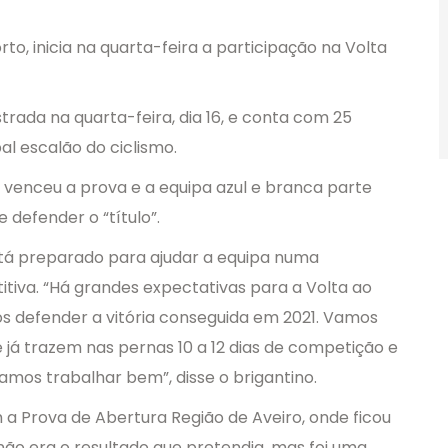
rto, inicia na quarta-feira a participação na Volta
trada na quarta-feira, dia 16, e conta com 25
pal escalão do ciclismo.
 venceu a prova e a equipa azul e branca parte
 defender o “título”.
 está preparado para ajudar a equipa numa
tiva. “Há grandes expectativas para a Volta ao
os defender a vitória conseguida em 2021. Vamos
 já trazem nas pernas 10 a 12 dias de competição e
vamos trabalhar bem”, disse o brigantino.
 a Prova de Abertura Região de Aveiro, onde ficou
 não era o resultado que pretendia, mas foi uma