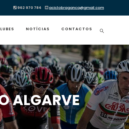
962 970 784
aciclobraganca@gmail.com
LUBES
NOTÍCIAS
CONTACTOS
AO ALGARVE