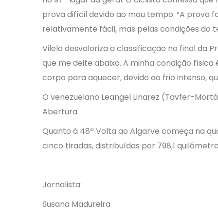
prova difícil devido ao mau tempo. “A prova f
relativamente fácil, mas pelas condições do t
Vilela desvaloriza a classificação no final d
que me deite abaixo. A minha condição físic
corpo para aquecer, devido ao frio intenso, q
O venezuelano Leangel Linarez (Tavfer-Mort
Abertura.
Quanto à 48ª Volta ao Algarve começa na qua
cinco tiradas, distribuídas por 798,1 quilómet
Jornalista:
Susana Madureira