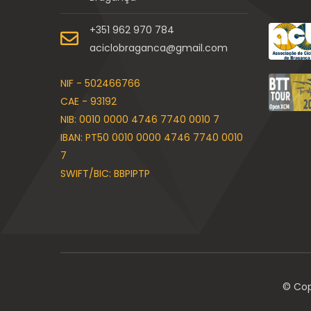
+351 962 970 784
aciclobraganca@gmail.com
NIF - 502466766
CAE - 93192
NIB: 0010 0000 4746 7740 0010 7
IBAN: PT50 0010 0000 4746 7740 0010
7
SWIFT/BIC: BBPIPTP
© Cop